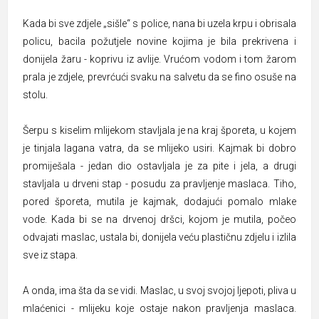
Kada bi sve zdjele „sišle“ s police, nana bi uzela krpu i obrisala
policu, bacila požutjele novine kojima je bila prekrivena i
donijela žaru - koprivu iz avlije. Vrućom vodom i tom žarom
prala je zdjele, prevrćući svaku na salvetu da se fino osuše na
stolu.
Šerpu s kiselim mlijekom stavljala je na kraj šporeta, u kojem
je tinjala lagana vatra, da se mlijeko usiri. Kajmak bi dobro
promiješala - jedan dio ostavljala je za pite i jela, a drugi
stavljala u drveni stap - posudu za pravljenje maslaca. Tiho,
pored šporeta, mutila je kajmak, dodajući pomalo mlake
vode. Kada bi se na drvenoj dršci, kojom je mutila, počeo
odvajati maslac, ustala bi, donijela veću plastičnu zdjelu i izlila
sve iz stapa.
A onda, ima šta da se vidi. Maslac, u svoj svojoj ljepoti, pliva u
mlaćenici - mlijeku koje ostaje nakon pravljenja maslaca.