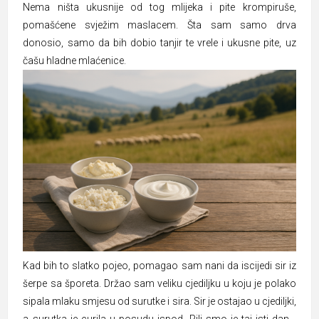
Nema ništa ukusnije od tog mlijeka i pite krompiruše,
pomašćene svježim maslacem. Šta sam samo drva
donosio, samo da bih dobio tanjir te vrele i ukusne pite, uz
čašu hladne mlaćenice.
Kad bih to slatko pojeo, pomagao sam nani da iscijedi sir iz
šerpe sa šporeta. Držao sam veliku cjediljku u koju je polako
sipala mlaku smjesu od surutke i sira. Sir je ostajao u cjediljki,