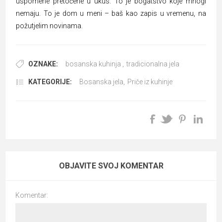
uspomene pretočene u ukus. To je bogatstvo koje mnogi
nemaju. To je dom u meni – baš kao zapis u vremenu, na
požutjelim novinama.
OZNAKE:
bosanska kuhinja
,
tradicionalna jela
KATEGORIJE:
Bosanska jela
,
Priče iz kuhinje
OBJAVITE SVOJ KOMENTAR
Komentar: