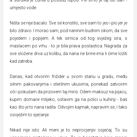
a surutka je curila u posudu ispod. Pili smo je taj isti dan -
umjesto vode.
Ništa se nije bacalo. Sve se koristilo, sve sam to jeo i pio jer je
bilo zdravo. I morao sam, pod naninim budnim okom, da sve
pojedem i popijem. A tek sirnica od tog svježeg sira, s
maslacem po vrhu - to je bila prava poslastica. Nagrada za
sve složene drva uz kolibu, da nana ne brine ima li čime ložiti
kad zatreba.
Danas, kad otvorim frižider u svom stanu u gradu, među
silnim pakovanjima i sterilnim ukusima, ponekad zatvorim
oči i pokušam da prizovem taj miris. Odem maksuz na pijacu,
kupim domaće mlijeko, ostavim ga na polici u kuhinji - baš
kao što je to nana radila. Odvojim kajmak, napravim sir, i tako
osvježim to sjećanje.
Nikad nije isto. Ali meni je to neprocjenjiv osjećaj. To su