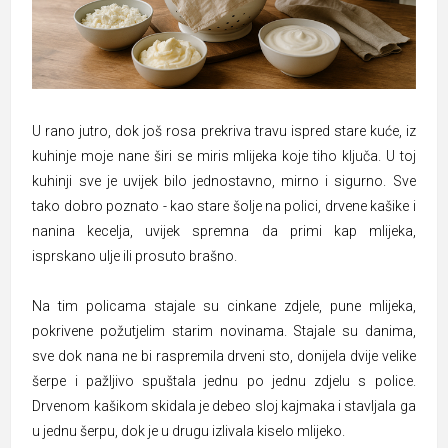
U rano jutro, dok još rosa prekriva travu ispred stare kuće, iz
kuhinje moje nane širi se miris mlijeka koje tiho ključa. U toj
kuhinji sve je uvijek bilo jednostavno, mirno i sigurno. Sve
tako dobro poznato - kao stare šolje na polici, drvene kašike i
nanina kecelja, uvijek spremna da primi kap mlijeka,
isprskano ulje ili prosuto brašno.
Na tim policama stajale su cinkane zdjele, pune mlijeka,
pokrivene požutjelim starim novinama. Stajale su danima,
sve dok nana ne bi raspremila drveni sto, donijela dvije velike
šerpe i pažljivo spuštala jednu po jednu zdjelu s police.
Drvenom kašikom skidala je debeo sloj kajmaka i stavljala ga
u jednu šerpu, dok je u drugu izlivala kiselo mlijeko.