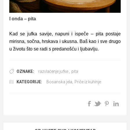
I onda – pita
Kad se jufka savije, napuni i ispeče – pita postaje
mirisna, sočna, hrskava i ukusna. Baš kao i sve drugo
u životu što se radi s predanošću i ljubavlju.
OZNAKE:
razvlačenje jufke
,
pita
KATEGORIJE:
Bosanska jela
,
Priče iz kuhinje