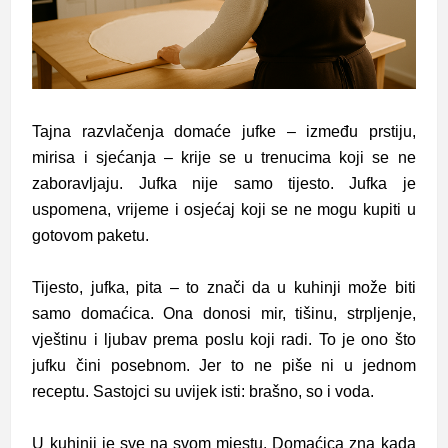
Tajna razvlačenja domaće jufke – između prstiju,
mirisa i sjećanja – krije se u trenucima koji se ne
zaboravljaju. Jufka nije samo tijesto. Jufka je
uspomena, vrijeme i osjećaj koji se ne mogu kupiti u
gotovom paketu.
Tijesto, jufka, pita – to znači da u kuhinji može biti
samo domaćica. Ona donosi mir, tišinu, strpljenje,
vještinu i ljubav prema poslu koji radi. To je ono što
jufku čini posebnom. Jer to ne piše ni u jednom
receptu. Sastojci su uvijek isti: brašno, so i voda.
U kuhinji je sve na svom mjestu. Domaćica zna kada