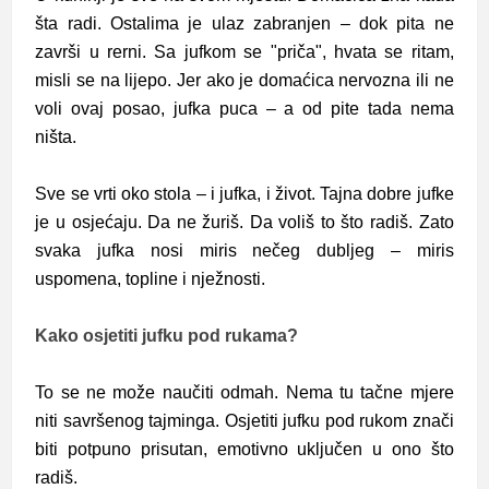
šta radi. Ostalima je ulaz zabranjen – dok pita ne
završi u rerni. Sa jufkom se "priča", hvata se ritam,
misli se na lijepo. Jer ako je domaćica nervozna ili ne
voli ovaj posao, jufka puca – a od pite tada nema
ništa.
Sve se vrti oko stola – i jufka, i život. Tajna dobre jufke
je u osjećaju. Da ne žuriš. Da voliš to što radiš. Zato
svaka jufka nosi miris nečeg dubljeg – miris
uspomena, topline i nježnosti.
Kako osjetiti jufku pod rukama?
To se ne može naučiti odmah. Nema tu tačne mjere
niti savršenog tajminga. Osjetiti jufku pod rukom znači
biti potpuno prisutan, emotivno uključen u ono što
radiš.