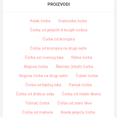
PROIZVODI
Kulak čorba
Svatovska čorba
Čorba od janjećih ili kozijih nožica
Čorba od krompira
Čorba od krompira na drugi način
Čorba od crvenog luka
Rižina čorba
Begova čorba
Škembe (trbuh) čorba
Begova čorba na drugi način
Čoban čorba
Čorba od bijelog luka
Pamuk čorba
Čorba od drškica zelja
Čorba od mlade tikvice
Tutmač čorba
Čorba od stare tikve
Čorba od mahune
Kisela janjeća čorba