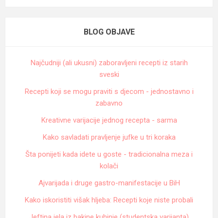
BLOG OBJAVE
Najčudniji (ali ukusni) zaboravljeni recepti iz starih
sveski
Recepti koji se mogu praviti s djecom - jednostavno i
zabavno
Kreativne varijacije jednog recepta - sarma
Kako savladati pravljenje jufke u tri koraka
Šta ponijeti kada idete u goste - tradicionalna meza i
kolači
Ajvarijada i druge gastro-manifestacije u BiH
Kako iskoristiti višak hljeba: Recepti koje niste probali
Jeftina jela iz bakine kuhinje (studentska varijanta)