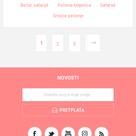
Bećar sataraš
Pečena koljenica
Sataraš
Srneće pečenje
1
2
3
NOVOSTI
PRETPLATA