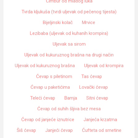
Čimbur od mladog luka
Tvrda kljukuša (tvrdi uljevak od pečenog tijesta)
Bijeljinski kolač
Mrvice
Lezibaba (uljevak od kuhanih krompira)
Uljevak sa sirom
Uljevak od kukuruznog brašna na drugi način
Uljevak od kukuruznog brašna
Uljevak od krompira
Ćevap s piletinom
Tas ćevap
Ćevap u paketićima
Lovački ćevap
Teleći ćevap
Bamja
Sitni ćevap
Ćevap od suhih šljiva bez mesa
Ćevap od janjeće iznutrice
Janjeća krzatma
Šiš ćevap
Janjeći ćevap
Ćufteta od srnetine