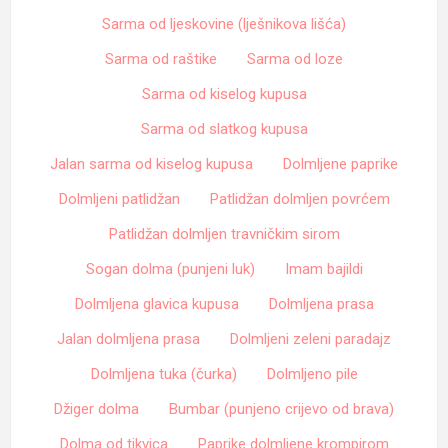
Sarma od ljeskovine (lješnikova lišća)
Sarma od raštike
Sarma od loze
Sarma od kiselog kupusa
Sarma od slatkog kupusa
Jalan sarma od kiselog kupusa
Dolmljene paprike
Dolmljeni patlidžan
Patlidžan dolmljen povrćem
Patlidžan dolmljen travničkim sirom
Sogan dolma (punjeni luk)
Imam bajildi
Dolmljena glavica kupusa
Dolmljena prasa
Jalan dolmljena prasa
Dolmljeni zeleni paradajz
Dolmljena tuka (čurka)
Dolmljeno pile
Džiger dolma
Bumbar (punjeno crijevo od brava)
Dolma od tikvica
Paprike dolmljene krompirom