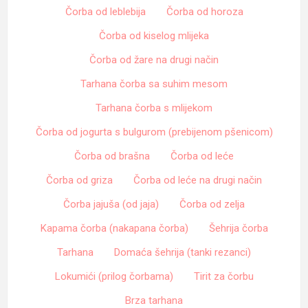
Čorba od leblebija
Čorba od horoza
Čorba od kiselog mlijeka
Čorba od žare na drugi način
Tarhana čorba sa suhim mesom
Tarhana čorba s mlijekom
Čorba od jogurta s bulgurom (prebijenom pšenicom)
Čorba od brašna
Čorba od leće
Čorba od griza
Čorba od leće na drugi način
Čorba jajuša (od jaja)
Čorba od zelja
Kapama čorba (nakapana čorba)
Šehrija čorba
Tarhana
Domaća šehrija (tanki rezanci)
Lokumići (prilog čorbama)
Tirit za čorbu
Brza tarhana