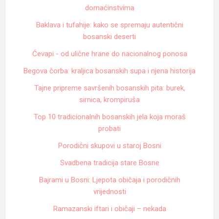
domaćinstvima
Baklava i tufahije: kako se spremaju autentični
bosanski deserti
Ćevapi - od ulične hrane do nacionalnog ponosa
Begova čorba: kraljica bosanskih supa i njena historija
Tajne pripreme savršenih bosanskih pita: burek,
sirnica, krompiruša
Top 10 tradicionalnih bosanskih jela koja moraš
probati
Porodični skupovi u staroj Bosni
Svadbena tradicija stare Bosne
Bajrami u Bosni: Ljepota običaja i porodičnih
vrijednosti
Ramazanski iftari i običaji – nekada