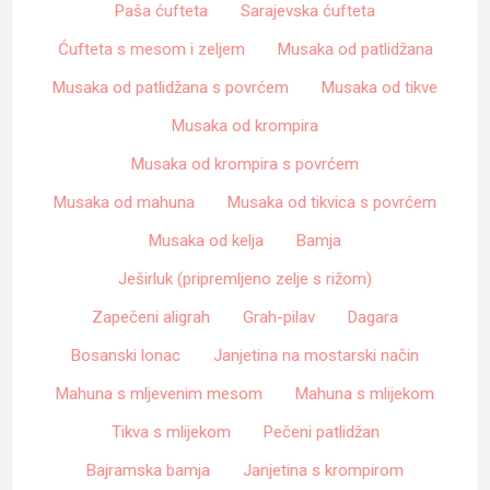
Paša ćufteta
Sarajevska ćufteta
Ćufteta s mesom i zeljem
Musaka od patlidžana
Musaka od patlidžana s povrćem
Musaka od tikve
Musaka od krompira
Musaka od krompira s povrćem
Musaka od mahuna
Musaka od tikvica s povrćem
Musaka od kelja
Bamja
Ješirluk (pripremljeno zelje s rižom)
Zapečeni aligrah
Grah-pilav
Dagara
Bosanski lonac
Janjetina na mostarski način
Mahuna s mljevenim mesom
Mahuna s mlijekom
Tikva s mlijekom
Pečeni patlidžan
Bajramska bamja
Janjetina s krompirom