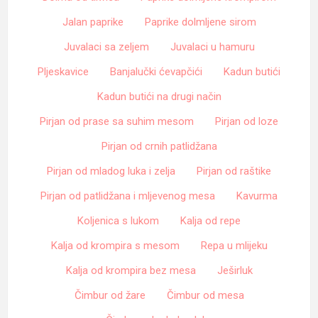
Jalan paprike
Paprike dolmljene sirom
Juvalaci sa zeljem
Juvalaci u hamuru
Pljeskavice
Banjalučki ćevapčići
Kadun butići
Kadun butići na drugi način
Pirjan od prase sa suhim mesom
Pirjan od loze
Pirjan od crnih patlidžana
Pirjan od mladog luka i zelja
Pirjan od raštike
Pirjan od patlidžana i mljevenog mesa
Kavurma
Koljenica s lukom
Kalja od repe
Kalja od krompira s mesom
Repa u mlijeku
Kalja od krompira bez mesa
Ješirluk
Čimbur od žare
Čimbur od mesa