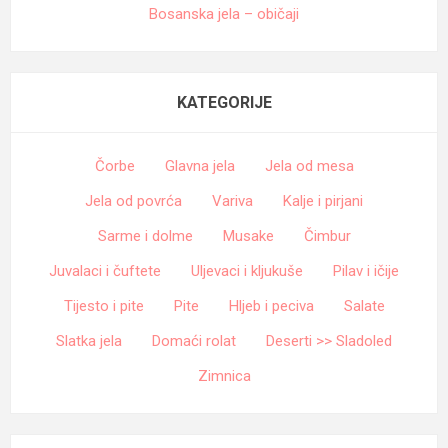
Bosanska jela – običaji
KATEGORIJE
Čorbe
Glavna jela
Jela od mesa
Jela od povrća
Variva
Kalje i pirjani
Sarme i dolme
Musake
Čimbur
Juvalaci i čuftete
Uljevaci i kljukuše
Pilav i ičije
Tijesto i pite
Pite
Hljeb i peciva
Salate
Slatka jela
Domaći rolat
Deserti >> Sladoled
Zimnica