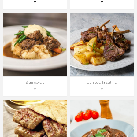
*
*
Sitni ćevap
Janjeća krzatma
*
*