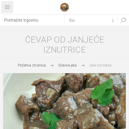
ĆEVAP OD JANJEĆE
IZNUTRICE
Početna stranica
Glavna jela
Jela od mesa