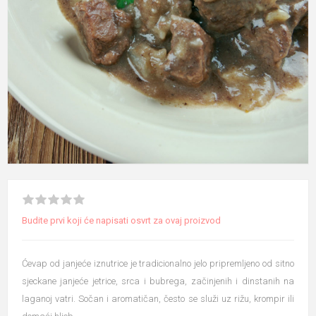
Budite prvi koji će napisati osvrt za ovaj proizvod
Ćevap od janjeće iznutrice je tradicionalno jelo pripremljeno od sitno
sjeckane janjeće jetrice, srca i bubrega, začinjenih i dinstanih na
laganoj vatri. Sočan i aromatičan, često se služi uz rižu, krompir ili