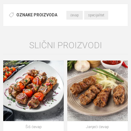
OZNAKE PROIZVODA
ćevap
specijalitet
SLIČNI PROIZVODI
Šiš ćevap
Janjeći ćevap