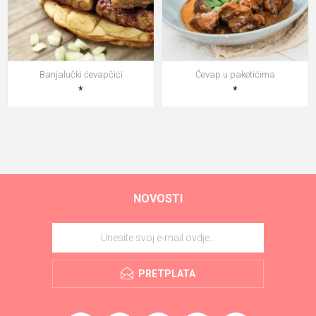
Banjalučki ćevapčići
Ćevap u paketićima
*
*
NOVOSTI
PRETPLATA