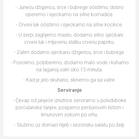
- Juneću džigericu, srce i bubrege očistimo, dobro
operemo i isjeckamo na sitne komadiće.
- Crveni luk očistimo i isjeckamo na sitne kockice.
- U šerpi zagrijemo maslo, dodamo sitno sjeckani
crveni luk i mljevenu slatku crvenu papriku.
- Zatim dodamo sjeckanu džigericu, srce i bubrege.
- Posolimo, pobiberimo, dodamo malo vode i kuhamo
na laganoj vatri oko 15 minuta.
- Kad je jelo skuhano, skinemo ga sa vatre.
Serviranje
- Ćevap od janjeće iznutrice serviramo u poluduboke
porculanske tanjire, pospemo peršunovim listom i
limunovim sokom po vrhu.
- Služimo uz domaći hljeb i sezonsku salatu po želji.