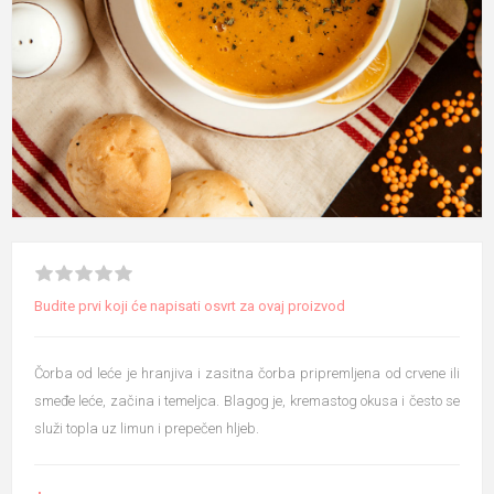
Budite prvi koji će napisati osvrt za ovaj proizvod
Čorba od leće je hranjiva i zasitna čorba pripremljena od crvene ili
smeđe leće, začina i temeljca. Blagog je, kremastog okusa i često se
služi topla uz limun i prepečen hljeb.