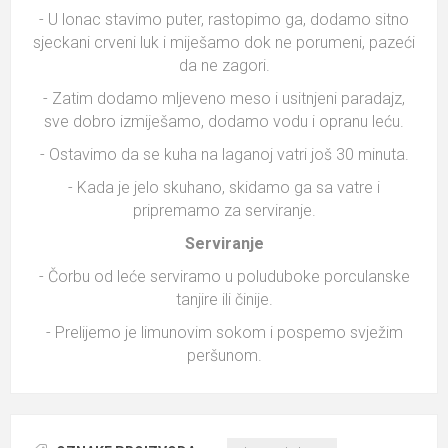
- U lonac stavimo puter, rastopimo ga, dodamo sitno
sjeckani crveni luk i miješamo dok ne porumeni, pazeći
da ne zagori.
- Zatim dodamo mljeveno meso i usitnjeni paradajz,
sve dobro izmiješamo, dodamo vodu i opranu leću.
- Ostavimo da se kuha na laganoj vatri još 30 minuta.
- Kada je jelo skuhano, skidamo ga sa vatre i
pripremamo za serviranje.
Serviranje
- Čorbu od leće serviramo u poluduboke porculanske
tanjire ili činije.
- Prelijemo je limunovim sokom i pospemo svježim
peršunom.