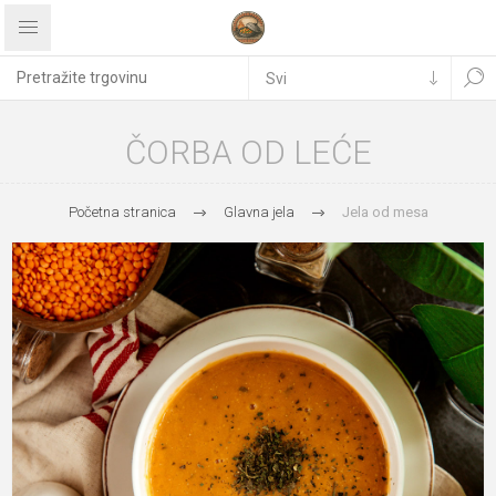
ČORBA OD LEĆE
Početna stranica
Glavna jela
Jela od mesa