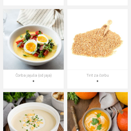
Čorba jajuša (od jaja)
Tirit za čorbu
*
*