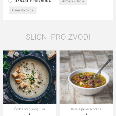
OZNAKE PROIZVODA
domaća kuhinja
kremasta čorba
SLIČNI PROIZVODI
Čorba od bijelog luka
Kisela janjeća čorba
*
*