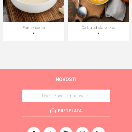
Pamuk čorba
Čorba od stare tikve
*
*
NOVOSTI
PRETPLATA