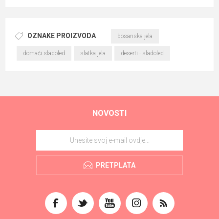
OZNAKE PROIZVODA
bosanska jela
domaći sladoled
slatka jela
deserti - sladoled
NOVOSTI
PRETPLATA