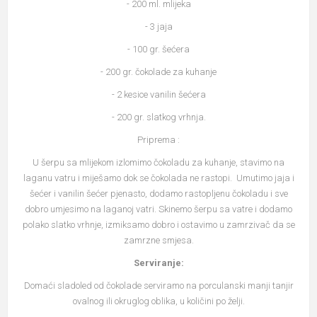
- 200 ml. mlijeka
- 3 jaja
- 100 gr. šećera
- 200 gr. čokolade za kuhanje
- 2 kesice vanilin šećera
- 200 gr. slatkog vrhnja.
Priprema :
U šerpu sa mlijekom izlomimo čokoladu za kuhanje, stavimo na
laganu vatru i miješamo dok se čokolada ne rastopi. Umutimo jaja i
šećer i vanilin šećer pjenasto, dodamo rastopljenu čokoladu i sve
dobro umjesimo na laganoj vatri. Skinemo šerpu sa vatre i dodamo
polako slatko vrhnje, izmiksamo dobro i ostavimo u zamrzivač da se
zamrzne smjesa.
Serviranje:
Domaći sladoled od čokolade serviramo na porculanski manji tanjir
ovalnog ili okruglog oblika, u količini po želji.