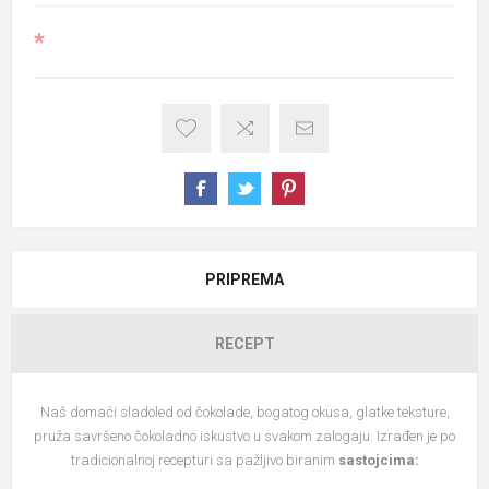
*
PRIPREMA
RECEPT
Naš domaći sladoled od čokolade, bogatog okusa, glatke teksture,
pruža savršeno čokoladno iskustvo u svakom zalogaju. Izrađen je po
tradicionalnoj recepturi sa pažljivo biranim
sastojcima: