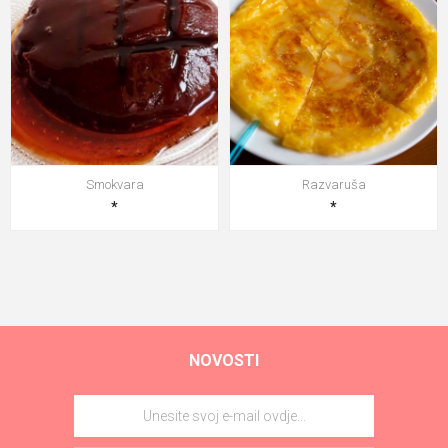
Smokvara
Razvaruša
*
*
NOVOSTI