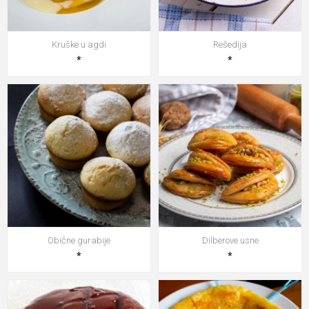
Kruške u agdi
Rešedija
*
*
Obične gurabije
Dilberove usne
*
*