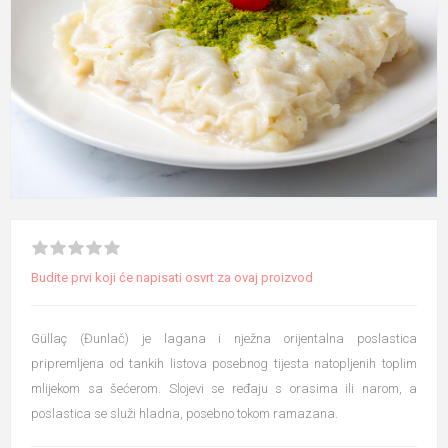
Budite prvi koji će napisati osvrt za ovaj proizvod
Güllaç (Đunlač) je lagana i nježna orijentalna poslastica
pripremljena od tankih listova posebnog tijesta natopljenih toplim
mlijekom sa šećerom. Slojevi se ređaju s orasima ili narom, a
poslastica se služi hladna, posebno tokom ramazana.