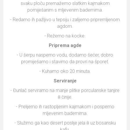
svaku ploču premažemo slatkim kajmakom
pomiješanim s mljevenim bademima.
- Redamo ih pažljivo u tepsiju i zalijemo pripremljenom
agdom.
- Režemo na kocke.
Priprema agde
- U šerpu naspemo vodu, dodamo šećer, dobro
promiješamo i stavimo da provri na šporet.
- Kuhamo oko 20 minuta.
Serviranje
- Đunlač serviramo na manje plitke porculanske tanjire
ili činije.
- Prelijemo ih rastopljenim kajmakom i pospemo
mljevenim bademima.
- Služimo ga kao desert poslije jela ili uz bosansku
kafu.