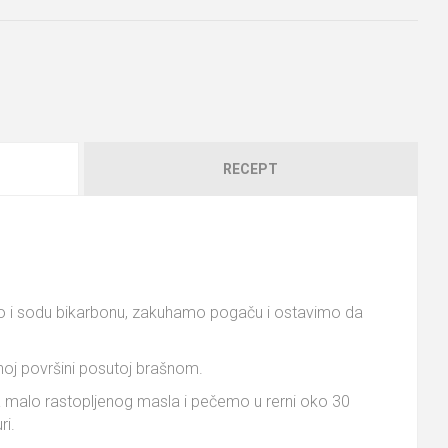
RECEPT
šno i sodu bikarbonu, zakuhamo pogaču i ostavimo da
noj površini posutoj brašnom.
sa malo rastopljenog masla i pečemo u rerni oko 30
ri.