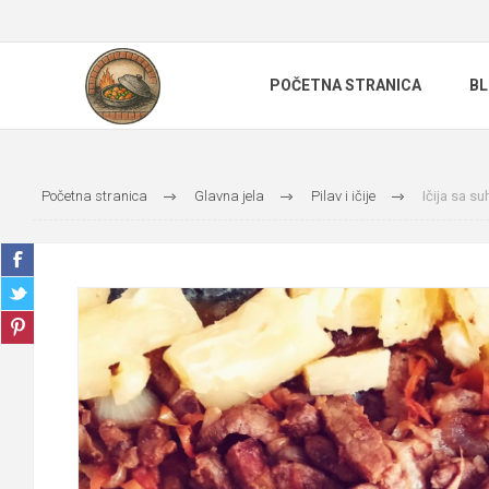
POČETNA STRANICA
B
Početna stranica
Glavna jela
Pilav i ičije
Ičija sa 