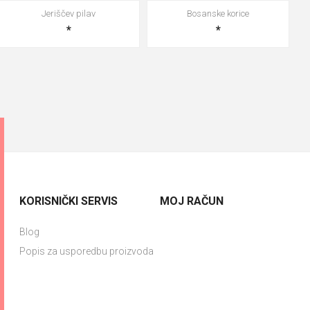
Jeriščev pilav
Bosanske korice
*
*
KORISNIČKI SERVIS
MOJ RAČUN
Blog
Popis za usporedbu proizvoda