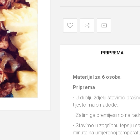
PRIPREMA
Materijal za 6 osoba
Priprema
- U dublju zdjelu stavimo bra
tijesto malo nadođe.
- Zatim ga premijesimo na rad
- Stavimo u zagrijanu tepsiju 
minuta na umjerenoj temperatu