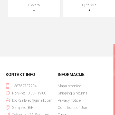
Cicvara
Ljuta ičija
*
*
KONTAKT INFO
INFORMACIJE
+38762737904
Mapa stranice
Pon-Pet 10:00 - 19:00
Shipping & returns
look2allweb@gmail.com
Privacy notice
Sarajevo, BiH
Conditions of Use
Tešanjska 24, Sarajevo
O nama