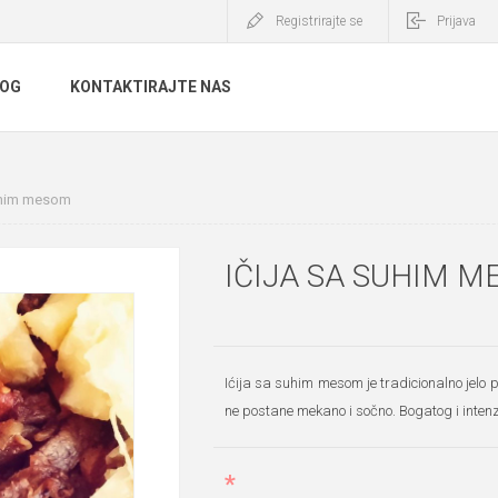
Registrirajte se
Prijava
LOG
KONTAKTIRAJTE NAS
suhim mesom
IČIJA SA SUHIM 
Ićija sa suhim mesom je tradicionalno jelo 
ne postane mekano i sočno. Bogatog i intenziv
*