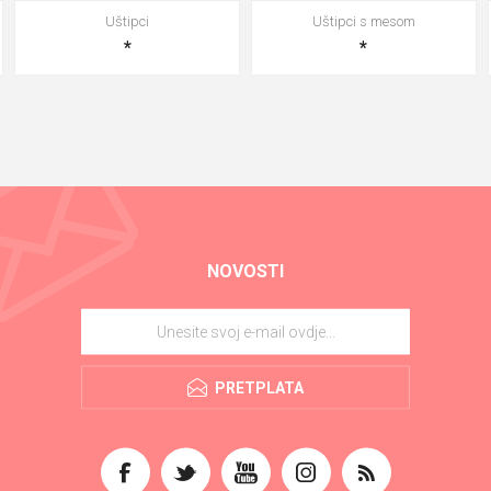
Uštipci
Uštipci s mesom
*
*
NOVOSTI
PRETPLATA