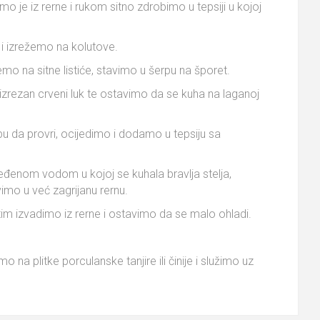
o je iz rerne i rukom sitno zdrobimo u tepsiji u kojoj
 i izrežemo na kolutove.
emo na sitne listiće, stavimo u šerpu na šporet.
izrezan crveni luk te ostavimo da se kuha na laganoj
u da provri, ocijedimo i dodamo u tepsiju sa
jeđenom vodom u kojoj se kuhala bravlja stelja,
mo u već zagrijanu rernu.
im izvadimo iz rerne i ostavimo da se malo ohladi.
 na plitke porculanske tanjire ili činije i služimo uz