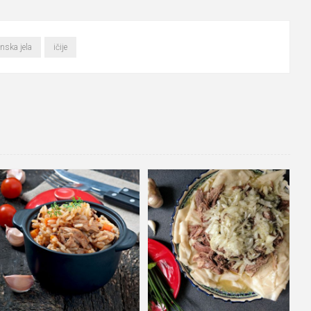
nska jela
ičije