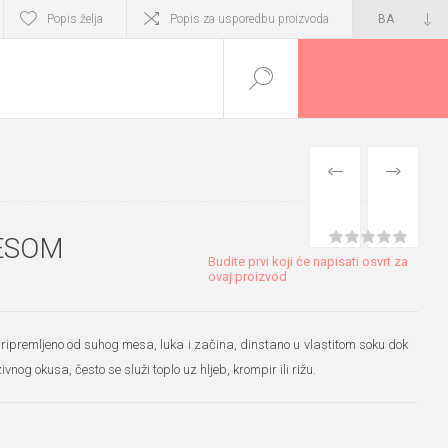
Popis želja
Popis za usporedbu proizvoda
PRETHODNI
SLIJEDEĆI
PROIZVOD
PROIZVO
MESOM
Budite prvi koji će napisati osvrt za
ovaj proizvod
pripremljeno od suhog mesa, luka i začina, dinstano u vlastitom soku dok
nog okusa, često se služi toplo uz hljeb, krompir ili rižu.