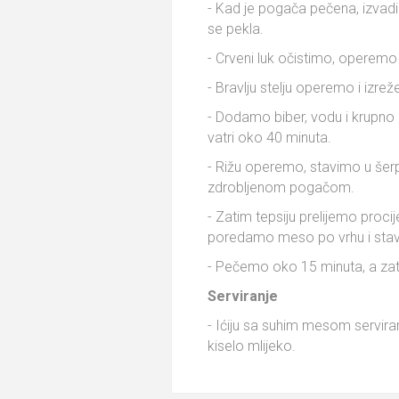
- Kad je pogača pečena, izvadim
se pekla.
- Crveni luk očistimo, operemo
- Bravlju stelju operemo i izrež
- Dodamo biber, vodu i krupno 
vatri oko 40 minuta.
- Rižu operemo, stavimo u šerp
zdrobljenom pogačom.
- Zatim tepsiju prelijemo proci
poredamo meso po vrhu i stavi
- Pečemo oko 15 minuta, a zat
Serviranje
- Ićiju sa suhim mesom serviramo
kiselo mlijeko.