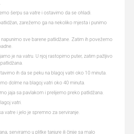
.
emo šerpu sa vatre i ostavimo da se ohladi.
patlidžan, zarežemo ga na nekoliko mjesta i punimo
 napunimo sve barene patlidžane. Zatim ih povežemo
padne.
jamo je na vatru. U njoj rastopimo puter, zatim pažljivo
patlidžana.
stavimo ih da se peku na blagoj vatri oko 10 minuta.
amo dolme na blagoj vatri oko 40 minuta.
mo jaja sa pavlakom i prelijemo preko patlidžana.
agoj vatri.
 vatre i jelo je spremno za serviranje.
a, serviramo u plitke tanjure ili činije sa malo