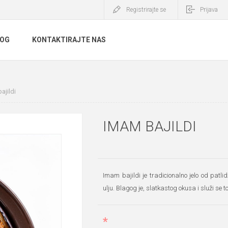
Registrirajte se
Prijava
LOG
KONTAKTIRAJTE NAS
ajildi
IMAM BAJILDI
Imam bajildi je tradicionalno jelo od pat
ulju. Blagog je, slatkastog okusa i služi se top
*