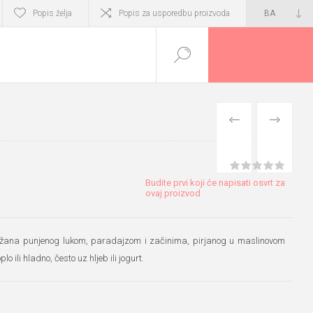
Popis želja
Popis za usporedbu proizvoda
PRETHODNI
SLIJEDEĆI
PROIZVOD
PROIZVO
Budite prvi koji će napisati osvrt za
ovaj proizvod
lidžana punjenog lukom, paradajzom i začinima, pirjanog u maslinovom
lo ili hladno, često uz hljeb ili jogurt.