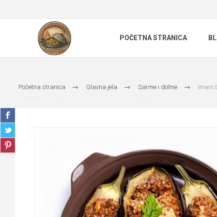
POČETNA STRANICA
B
Početna stranica
Glavna jela
Sarme i dolme
Imam b