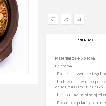
PRIPREMA
Materijal za 4-5 osoba
Priprema
- Patlidžane operemo i ogulim
- Kada voda provri, prospemo 
ohlade, zarežemo ih na nekoli
- U šerpu stavimo sitno sjeckan
- Dodamo papriku isječenu na sit