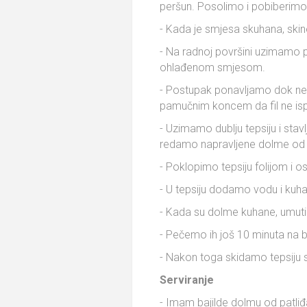
peršun. Posolimo i pobiberimo
- Kada je smjesa skuhana, skin
- Na radnoj površini uzimamo 
ohlađenom smjesom.
- Postupak ponavljamo dok ne
pamučnim koncem da fil ne is
- Uzimamo dublju tepsiju i stavl
redamo napravljene dolme od 
- Poklopimo tepsiju folijom i o
- U tepsiju dodamo vodu i kuh
- Kada su dolme kuhane, umuti
- Pečemo ih još 10 minuta na bl
- Nakon toga skidamo tepsiju sa
Serviranje
- Imam bajilde dolmu od patliđan