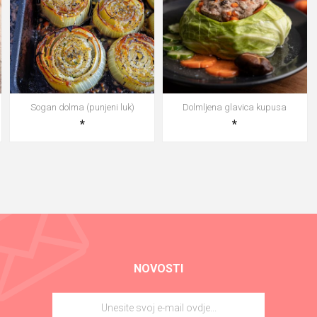
Sogan dolma (punjeni luk)
Dolmljena glavica kupusa
*
*
NOVOSTI