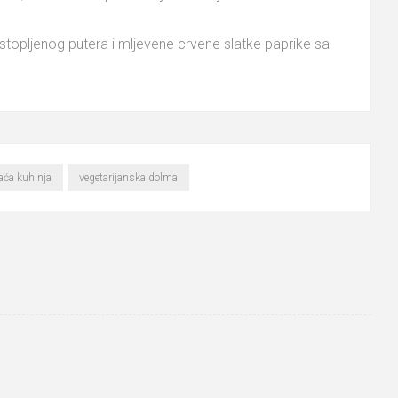
stopljenog putera i mljevene crvene slatke paprike sa
ća kuhinja
vegetarijanska dolma