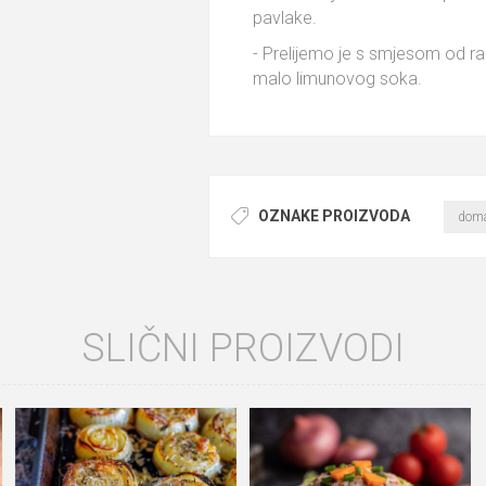
pavlake.
- Prelijemo je s smjesom od ra
malo limunovog soka.
OZNAKE PROIZVODA
doma
SLIČNI PROIZVODI