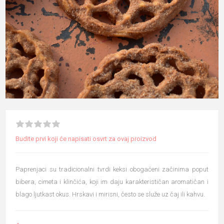
Budite prvi koji će napisati osvrt za ovaj proizvod
Paprenjaci su tradicionalni tvrdi keksi obogaćeni začinima poput
bibera, cimeta i klinčića, koji im daju karakterističan aromatičan i
blago ljutkast okus. Hrskavi i mirisni, često se služe uz čaj ili kahvu.