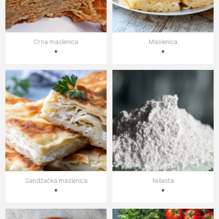
Crna maslenica
Maslenica
*
*
Sandžačka maslenica
Nišesta
*
*