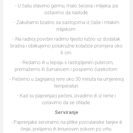
- U čašu stavimo germu, malo šećera i mlijeka, pa
ostavimo da nadođe.
- Zakuhamo brašno sa sastojcima iz čaše i mlakim
mlijekom.
- Na radnoj površini radimo tijesto ručno uz dodatak
brašna i oblikujemo polukružne kolačiće promjera oko
6 cm.
- Redamo ih u tepsiju s rastopljenim puterom,
premažemo ih žumancem i pospemo ćurekotom.
- Pečemo u zagrijanoj rerni oko 30 minuta na umjerenoj
temperaturi.
- Kad su paprenjaci pečeni, izvadimo ih iz rerne i
ostavimo da se ohlade.
Serviranje
- Paprenjake serviramo na plitke porculanske tanjire ili
činije, prelijemo ih limunovim sokom po vrhu.