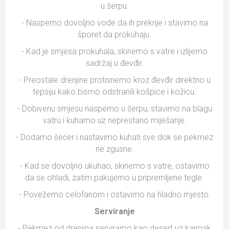
u šerpu.
- Naspemo dovoljno vode da ih prekrije i stavimo na
šporet da prokuhaju.
- Kad je smjesa prokuhala, skinemo s vatre i izlijemo
sadržaj u đevđir.
- Preostale drenjine protisnemo kroz đevđir direktno u
tepsiju kako bismo odstranili košpice i kožicu.
- Dobivenu smjesu naspemo u šerpu, stavimo na blagu
vatru i kuhamo uz neprestano miješanje.
- Dodamo šećer i nastavimo kuhati sve dok se pekmez
ne zgusne.
- Kad se dovoljno ukuhao, skinemo s vatre, ostavimo
da se ohladi, zatim pakujemo u pripremljene tegle.
- Povežemo celofanom i ostavimo na hladno mjesto.
Serviranje
- Pekmez od drenjina serviramo kao desert uz kajmak