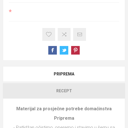
*
PRIPREMA
RECEPT
Materijal za prosječne potrebe domaćinstva
Priprema
- Patlidžan očistimo, operemo i stavimo u šerpu sa