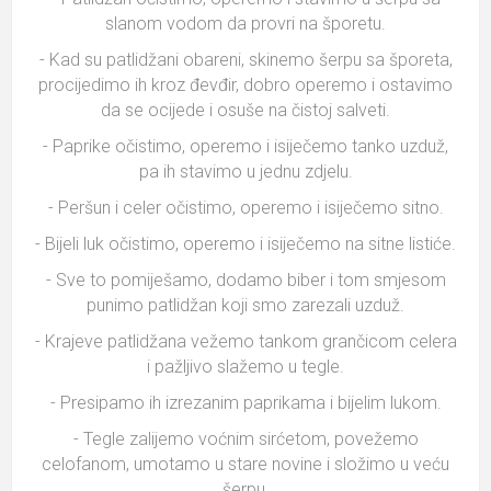
slanom vodom da provri na šporetu.
- Kad su patlidžani obareni, skinemo šerpu sa šporeta,
procijedimo ih kroz đevđir, dobro operemo i ostavimo
da se ocijede i osuše na čistoj salveti.
- Paprike očistimo, operemo i isiječemo tanko uzduž,
pa ih stavimo u jednu zdjelu.
- Peršun i celer očistimo, operemo i isiječemo sitno.
- Bijeli luk očistimo, operemo i isiječemo na sitne listiće.
- Sve to pomiješamo, dodamo biber i tom smjesom
punimo patlidžan koji smo zarezali uzduž.
- Krajeve patlidžana vežemo tankom grančicom celera
i pažljivo slažemo u tegle.
- Presipamo ih izrezanim paprikama i bijelim lukom.
- Tegle zalijemo voćnim sirćetom, povežemo
celofanom, umotamo u stare novine i složimo u veću
šerpu.