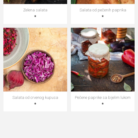
Zelena salata
Salata od pečenih paprika
*
*
Salata od crvenog kupusa
Pečene paprike sa bijelim lukom
*
*