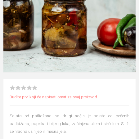
Budite prvi koji će napisati osvrt za ovaj proizvod
Salata od patlidžana na drugi način je salata od pečenih
patlidžana, paprika i bijelog luka, začinjena uljem i sirćetom. Služi
se hladna uz hljeb ili mesna jela.