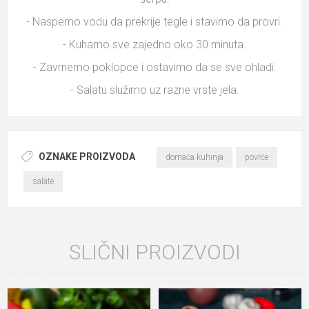
- Naspemo vodu da prekrije tegle i stavimo da provri.
- Kuhamo sve zajedno oko 30 minuta.
- Zavrnemo poklopce i ostavimo da se sve ohladi.
- Salatu služimo uz razne vrste jela.
OZNAKE PROIZVODA
domaća kuhinja
povrće
salate
SLIČNI PROIZVODI