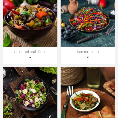
Salata od patlidžana
Šarena salata
*
*