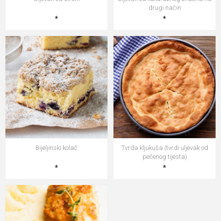
drugi način
*
*
Bijeljinski kolač
Tvrda kljukuša (tvrdi uljevak od
pečenog tijesta)
*
*