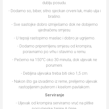
dublju posudu.
- Dodamo so, biber, sitno sjeckan crveni luk, malo ulja i
brašno.
- Sve sastojke dobro izmiješamo dok ne dobijemo
ujednačenu smjesu.
- U tepsiji rastopimo maslac i dobro je ugrijemo.
- Dodamo pripremljenu smjesu od krompira,
poravnamo po vrhu i stavimo u rernu.
- Pečemo na 150°C oko 30 minuta, dok uljevak ne
porumeni.
- Debljina uljevaka treba biti oko 1,5 cm.
- Nakon što ga izvadimo iz rerne, prelijemo uljevak
rastopljenim puterom i kiselom pavlakom.
Serviranje
- Uljevak od krompira serviramo vruć na plitke
porculanske tanjire ili činije.