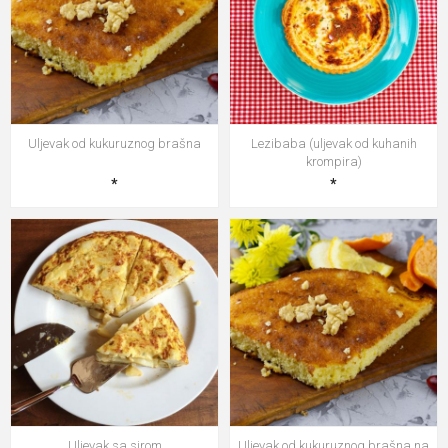
Uljevak od kukuruznog brašna
Lezibaba (uljevak od kuhanih
krompira)
*
*
Uljevak sa sirom
Uljevak od kukuruznog brašna na