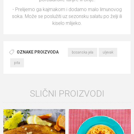
- Prelijemo ga kajmakom i dodamo malo limunovog
soka. Može se poslužiti uz sezonsku salatu po želji ili
kiselo mlijeko.
OZNAKE PROIZVODA
bosanska jela
uljevak
pita
SLIČNI PROIZVODI