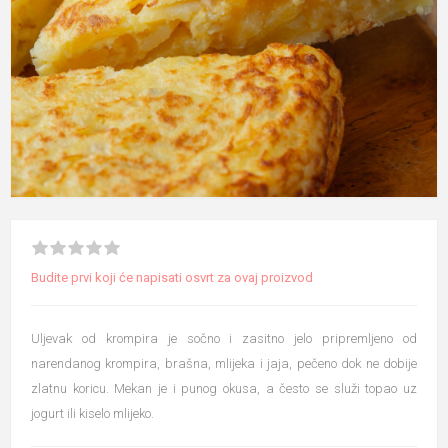
Budite prvi koji će napisati osvrt za ovaj proizvod
Uljevak od krompira je sočno i zasitno jelo pripremljeno od
narendanog krompira, brašna, mlijeka i jaja, pečeno dok ne dobije
zlatnu koricu. Mekan je i punog okusa, a često se služi topao uz
jogurt ili kiselo mlijeko.